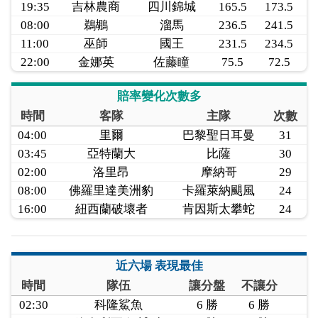
19:35
吉林農商
四川錦城
165.5
173.5
08:00
鵜鶘
溜馬
236.5
241.5
11:00
巫師
國王
231.5
234.5
22:00
金娜英
佐藤瞳
75.5
72.5
賠率變化次數多
時間
客隊
主隊
次數
04:00
里爾
巴黎聖日耳曼
31
03:45
亞特蘭大
比薩
30
02:00
洛里昂
摩納哥
29
08:00
佛羅里達美洲豹
卡羅萊納颶風
24
16:00
紐西蘭破壞者
肯因斯太攀蛇
24
近六場 表現最佳
時間
隊伍
讓分盤
不讓分
02:30
科隆鯊魚
6 勝
6 勝