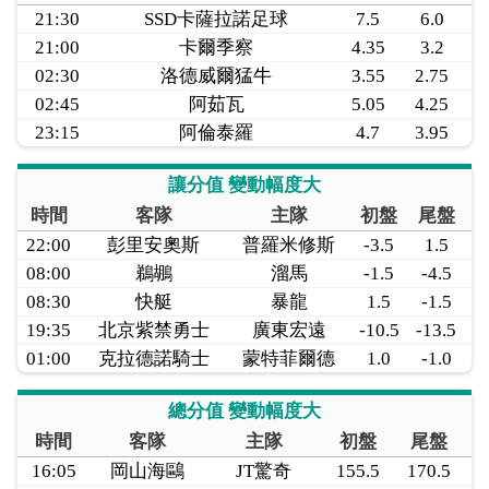
21:30
SSD卡薩拉諾足球
7.5
6.0
21:00
卡爾季察
4.35
3.2
02:30
洛德威爾猛牛
3.55
2.75
02:45
阿茹瓦
5.05
4.25
23:15
阿倫泰羅
4.7
3.95
讓分值 變動幅度大
時間
客隊
主隊
初盤
尾盤
22:00
彭里安奧斯
普羅米修斯
-3.5
1.5
08:00
鵜鶘
溜馬
-1.5
-4.5
08:30
快艇
暴龍
1.5
-1.5
19:35
北京紫禁勇士
廣東宏遠
-10.5
-13.5
01:00
克拉德諾騎士
蒙特菲爾德
1.0
-1.0
總分值 變動幅度大
時間
客隊
主隊
初盤
尾盤
16:05
岡山海鷗
JT驚奇
155.5
170.5