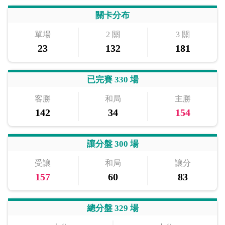
關卡分布
單場
2 關
3 關
23
132
181
已完賽 330 場
客勝
和局
主勝
142
34
154
讓分盤 300 場
受讓
和局
讓分
157
60
83
總分盤 329 場