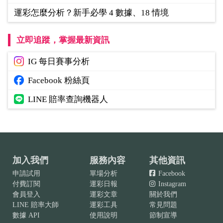
運彩怎麼分析？新手必學 4 數據、18 情境
立即追蹤，掌握最新資訊
IG 每日賽事分析
Facebook 粉絲頁
LINE 賠率查詢機器人
加入我們
服務內容
其他資訊
申請試用
單場分析
Facebook
付費訂閱
運彩日報
Instagram
會員登入
運彩文章
關於我們
LINE 賠率大師
運彩工具
常見問題
數據 API
使用說明
節制宣導