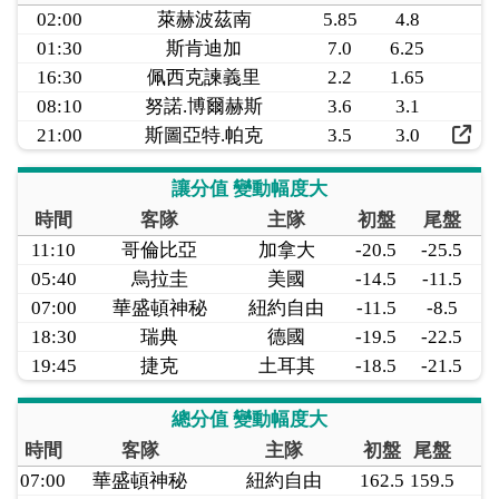
02:00
萊赫波茲南
5.85
4.8
01:30
斯肯迪加
7.0
6.25
16:30
佩西克諫義里
2.2
1.65
08:10
努諾.博爾赫斯
3.6
3.1
21:00
斯圖亞特.帕克
3.5
3.0
讓分值 變動幅度大
時間
客隊
主隊
初盤
尾盤
11:10
哥倫比亞
加拿大
-20.5
-25.5
05:40
烏拉圭
美國
-14.5
-11.5
07:00
華盛頓神秘
紐約自由
-11.5
-8.5
18:30
瑞典
德國
-19.5
-22.5
19:45
捷克
土耳其
-18.5
-21.5
總分值 變動幅度大
時間
客隊
主隊
初盤
尾盤
07:00
華盛頓神秘
紐約自由
162.5
159.5