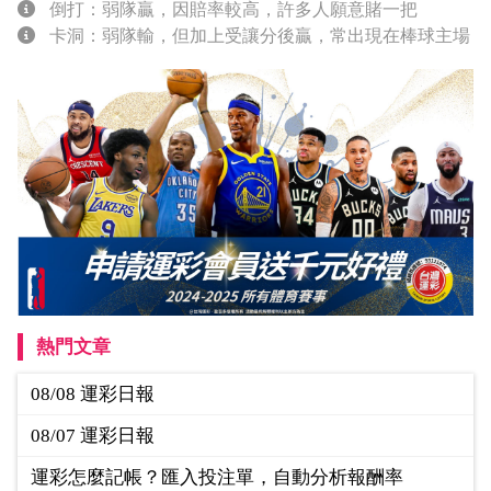
倒打：弱隊贏，因賠率較高，許多人願意賭一把
卡洞：弱隊輸，但加上受讓分後贏，常出現在棒球主場
熱門文章
08/08 運彩日報
08/07 運彩日報
運彩怎麼記帳？匯入投注單，自動分析報酬率