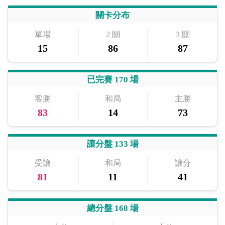
關卡分布
單場
2 關
3 關
15
86
87
已完賽 170 場
客勝
和局
主勝
83
14
73
讓分盤 133 場
受讓
和局
讓分
81
11
41
總分盤 168 場