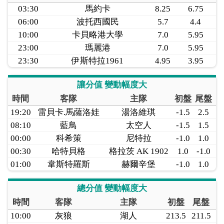
03:30
馬約卡
8.25
6.75
06:00
波托西國民
5.7
4.4
10:00
卡貝略港大學
7.0
5.95
23:00
瑪麗港
7.0
5.95
23:30
伊斯特拉1961
4.95
3.95
讓分值 變動幅度大
時間
客隊
主隊
初盤
尾盤
19:20
雷貝卡.馬薩洛娃
湯洛維琪
-1.5
2.5
08:10
藍鳥
太空人
-1.5
1.5
00:00
科希策
尼特拉
-1.0
1.0
00:30
哈特貝格
格拉茨 AK 1902
1.0
-1.0
01:00
韋斯特羅斯
赫爾辛堡
-1.0
1.0
總分值 變動幅度大
時間
客隊
主隊
初盤
尾盤
10:00
灰狼
湖人
213.5
211.5