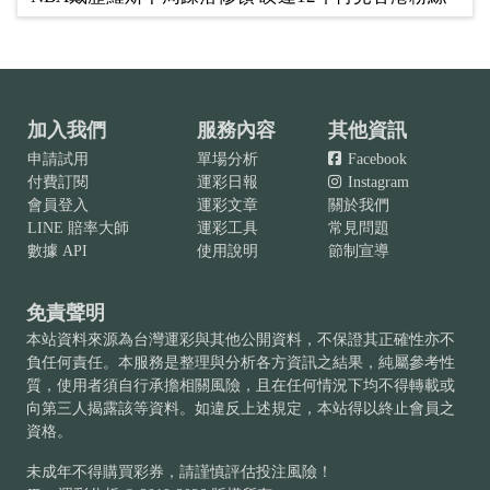
加入我們
服務內容
其他資訊
申請試用
單場分析
Facebook
付費訂閱
運彩日報
Instagram
會員登入
運彩文章
關於我們
LINE 賠率大師
運彩工具
常見問題
數據 API
使用說明
節制宣導
免責聲明
本站資料來源為
台灣運彩
與其他公開資料，不保證其正確性亦不
負任何責任。本服務是整理與分析各方資訊之結果，純屬參考性
質，使用者須自行承擔相關風險，且在任何情況下均不得轉載或
向第三人揭露該等資料。如違反上述規定，本站得以終止會員之
資格。
未成年不得購買彩券，請謹慎評估投注風險！