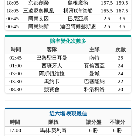
18:05
京都創榮
島根魔術
157.5
159.5
18:05
三遠尼奧鳳凰
橫濱B海盜船
165.5
167.5
00:45
阿爾艾因
巴尼亞斯
2.5
3.5
00:45
阿爾納斯
迪巴阿爾赫斯恩
2.5
3.5
賠率變化次數多
時間
客隊
主隊
次數
02:45
巴黎聖日耳曼
南特
25
01:00
西班牙人
瓦倫西亞
24
03:00
阿斯頓維拉
曼城
24
03:30
馬約卡
巴塞隆納
22
08:30
競賽會
科洛科洛
20
近六場 表現最佳
時間
隊伍
讓分盤
不讓分
17:00
馬林.契利奇
6 勝
6 勝