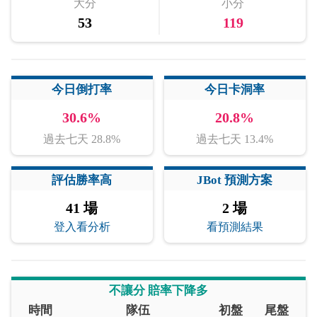
大分
小分
53
119
今日倒打率
今日卡洞率
30.6%
20.8%
過去七天 28.8%
過去七天 13.4%
評估勝率高
JBot 預測方案
41 場
2 場
登入看分析
看預測結果
不讓分 賠率下降多
時間
隊伍
初盤
尾盤