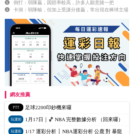
倒打：弱隊贏，因賠率較高，許多人願意賭一把
卡洞：弱隊輸，但加上受讓分後贏，常出現在棒球主場
網友推薦
足球2200印鈔機來囉
PTT
1月17日｜🏀 NBA 完整數據分析 （回來囉）
玩運彩
1/17 運彩分析 │ NBA運彩分析 公鹿 對 暴龍
玩運彩