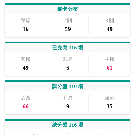
關卡分布
單場
2 關
3 關
16
59
49
已完賽 116 場
客勝
和局
主勝
49
6
61
讓分盤 110 場
受讓
和局
讓分
66
9
35
總分盤 116 場