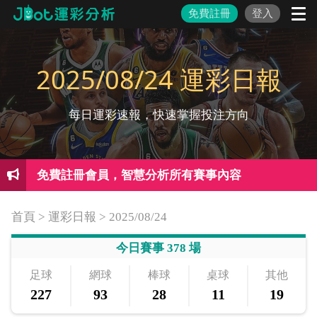
免費註冊
登入
2025/08/24 運彩日報
每日運彩速報，快速掌握投注方向
免費註冊會員，智慧分析所有賽事內容
首頁
>
運彩日報
>
2025/08/24
今日賽事 378 場
足球
網球
棒球
桌球
其他
227
93
28
11
19