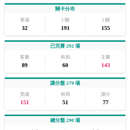
關卡分布
單場
2 關
3 關
32
191
155
已完賽 292 場
客勝
和局
主勝
89
60
143
讓分盤 279 場
受讓
和局
讓分
151
51
77
總分盤 290 場