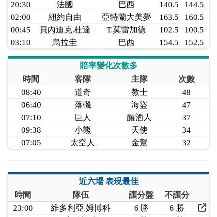
20:30
法國
巴西
140.5
144.5
02:00
紐約自由
亞特蘭大美夢
163.5
160.5
00:45
貝內迪克.杜達
T.莫雷加德
102.5
100.5
03:10
烏拉圭
巴西
154.5
152.5
賠率變化次數多
時間
客隊
主隊
次數
08:40
道奇
教士
48
06:40
落磯
海盜
47
07:10
巨人
釀酒人
37
09:38
小熊
天使
34
07:05
太空人
金鶯
32
近六場 表現最佳
時間
隊伍
讓分盤
不讓分
23:00
維多利亞.姆博科
6 勝
6 勝