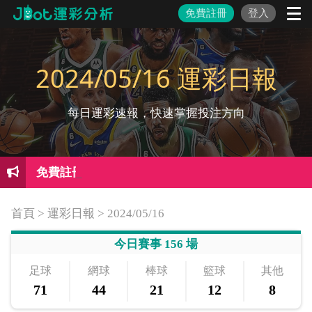
免費註冊
登入
2024/05/16 運彩日報
每日運彩速報，快速掌握投注方向
免費註冊會員，智慧分析所有賽事內容
_
首頁
>
運彩日報
>
2024/05/16
今日賽事 156 場
足球
網球
棒球
籃球
其他
71
44
21
12
8