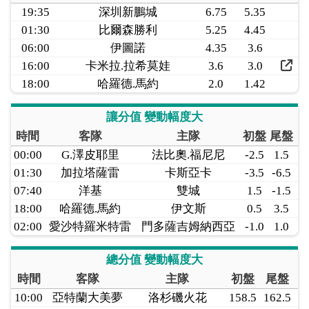
19:35
深圳新鵬城
6.75
5.35
01:30
比爾森勝利
5.25
4.45
06:00
伊圖諾
4.35
3.6
16:00
卡米拉.拉希莫娃
3.6
3.0
18:00
哈羅德.馬約
2.0
1.42
讓分值 變動幅度大
時間
客隊
主隊
初盤
尾盤
00:00
G.澤皮耶里
法比奧.福尼尼
-2.5
1.5
01:30
加拉塔薩雷
卡斯亞卡
-3.5
-6.5
07:40
洋基
雙城
1.5
-1.5
18:00
哈羅德.馬約
伊文斯
0.5
3.5
02:00
愛沙特羅米特雷
門多薩吉姆納西亞
-1.0
1.0
總分值 變動幅度大
時間
客隊
主隊
初盤
尾盤
10:00
亞特蘭大美夢
洛杉磯火花
158.5
162.5