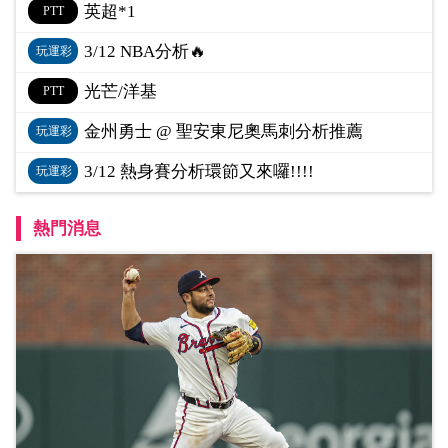
英超*1
PTT
3/12 NBA分析🔥
玩運彩
光芒/洋基
PTT
金州勇士 @ 聖安東尼奧馬刺分析推薦
玩運彩
3/12 熱身賽分析環節又來囉!!!!
玩運彩
熱門消息