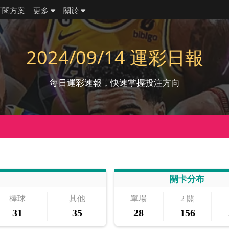
訂閱方案
更多
關於
2024/09/14 運彩日報
每日運彩速報，快速掌握投注方向
關卡分布
棒球
其他
單場
2 關
31
35
28
156