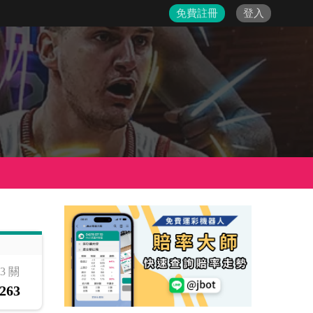
免費註冊
登入
3 關
263