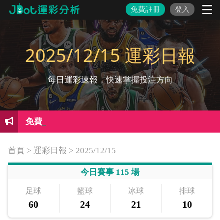
免費註冊
登入
2025/12/15 運彩日報
每日運彩速報，快速掌握投注方向
免費註冊會員，智慧分析所有賽事內容
_
首頁
>
運彩日報
>
2025/12/15
今日賽事 115 場
足球
籃球
冰球
排球
60
24
21
10