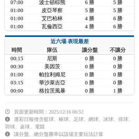
07:00
波士頓棕熊
6 勝
5 勝
01:00
皮亞琴察
5 勝
5 勝
01:00
艾巴柏林
4 勝
6 勝
01:00
瓦倫西亞
4 勝
6 勝
近六場 表現最差
時間
隊伍
讓分盤
不讓分
00:15
尼斯
0 勝
0 勝
00:30
美因茨
0 勝
0 勝
01:00
帕拉利姆尼
0 勝
0 勝
03:15
華沙萊吉亞
0 勝
0 勝
00:00
格拉茨風暴
0 勝
1 勝
頁面更新時間：2025/12/16 06:52
運彩日報僅含籃球、棒球、足球、網球、冰球、排球、
羽球、桌球、電競
讓分盤、總分盤勝率以該場主要玩法計算