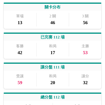
關卡分布
單場
2 關
3 關
13
46
56
已完賽 112 場
客勝
和局
主勝
42
17
53
讓分盤 111 場
受讓
和局
讓分
59
20
32
總分盤 112 場