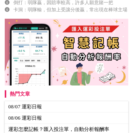
倒打：弱隊贏，因賠率較高，許多人願意賭一把
卡洞：弱隊輸，但加上受讓分後贏，常出現在棒球主場
熱門文章
08/07 運彩日報
08/06 運彩日報
運彩怎麼記帳？匯入投注單，自動分析報酬率