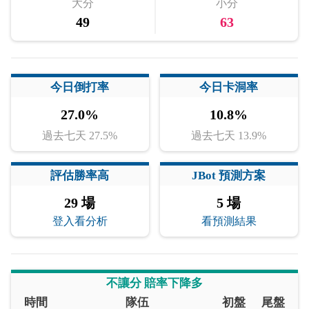
大分
小分
49
63
今日倒打率
今日卡洞率
27.0%
10.8%
過去七天 27.5%
過去七天 13.9%
評估勝率高
JBot 預測方案
29 場
5 場
登入看分析
看預測結果
不讓分 賠率下降多
時間
隊伍
初盤
尾盤