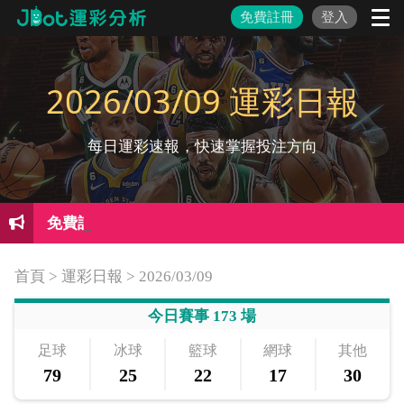
免費註冊
登入
2026/03/09 運彩日報
每日運彩速報，快速掌握投注方向
免費註冊會員，智慧分析所有賽事內容
_
首頁
>
運彩日報
>
2026/03/09
今日賽事 173 場
足球
冰球
籃球
網球
其他
79
25
22
17
30