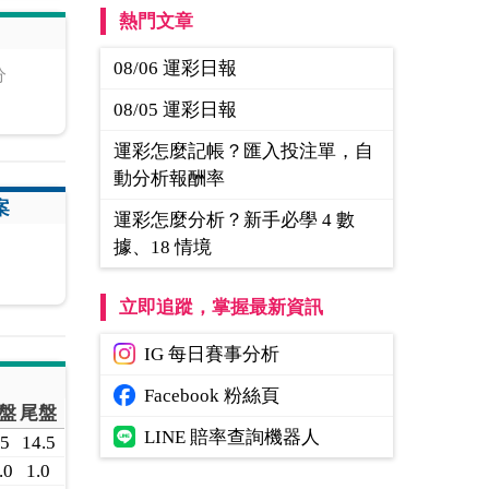
熱門文章
08/06 運彩日報
分
08/05 運彩日報
運彩怎麼記帳？匯入投注單，自
動分析報酬率
案
運彩怎麼分析？新手必學 4 數
據、18 情境
立即追蹤，掌握最新資訊
IG 每日賽事分析
Facebook 粉絲頁
盤
尾盤
LINE 賠率查詢機器人
.5
14.5
.0
1.0