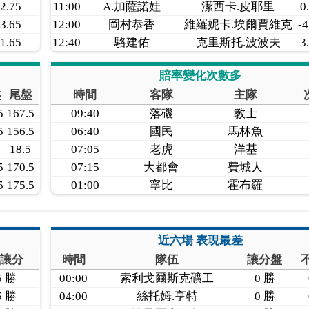
2.75
11:00
A.加薩諾娃
潔西卡.皮耶里
0
3.65
12:00
岡村恭香
維羅妮卡.埃爾賈維克
-4
1.65
12:40
駱建佑
克里斯托.波波夫
3
賠率變化次數多
盤
尾盤
時間
客隊
主隊
5
167.5
09:40
落磯
教士
5
156.5
06:40
國民
馬林魚
18.5
07:05
老虎
洋基
5
170.5
07:15
大都會
費城人
5
175.5
01:00
寧比
霍布羅
近六場 表現最差
讓分
時間
隊伍
讓分盤
5 勝
00:00
索利戈爾斯克礦工
0 勝
5 勝
04:00
絲托姆.亨特
0 勝