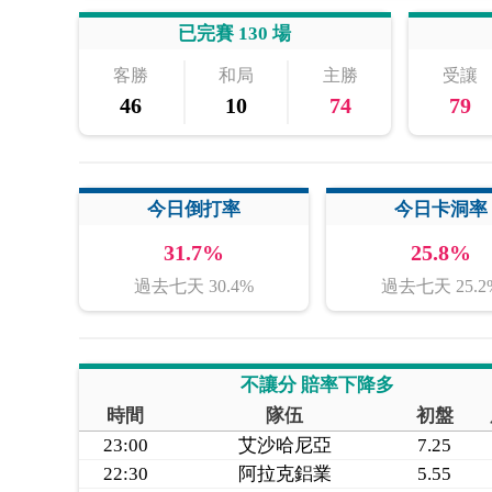
已完賽 130 場
客勝
和局
主勝
受讓
46
10
74
79
今日倒打率
今日卡洞率
31.7%
25.8%
過去七天 30.4%
過去七天 25.2
不讓分 賠率下降多
時間
隊伍
初盤
23:00
艾沙哈尼亞
7.25
22:30
阿拉克鋁業
5.55