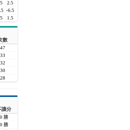
.5
2.5
.5
-6.5
.5
1.5
次數
47
33
32
30
28
不讓分
0 勝
0 勝