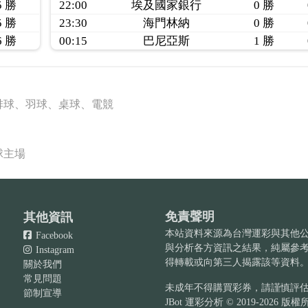
5 勝
22:00
埃及國家銀行
0 勝
5 勝
23:30
海門林納
0 勝
6 勝
00:15
巴尼亞斯
1 勝
排球、羽球、桌球、電競
球主場
免責聲明
其他資訊
本站資料來源為
台灣運彩
與其他
Facebook
與分析各方資訊之結果，純屬參
Instagram
得轉載或向第三人揭露該等資料
關於我們
常見問題
未成年不得購買彩券，請謹慎評
節制宣導
JBot 運彩分析 © 2019-2026 版權