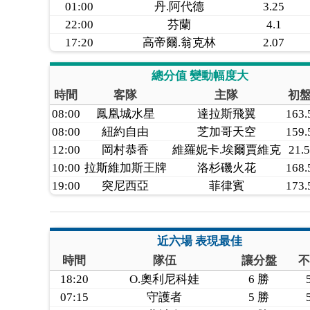
01:00
丹.阿代德
3.25
22:00
芬蘭
4.1
17:20
高帝爾.翁克林
2.07
總分值 變動幅度大
時間
客隊
主隊
初
08:00
鳳凰城水星
達拉斯飛翼
163.
08:00
紐約自由
芝加哥天空
159.
12:00
岡村恭香
維羅妮卡.埃爾賈維克
21.5
10:00
拉斯維加斯王牌
洛杉磯火花
168.
19:00
突尼西亞
菲律賓
173.
近六場 表現最佳
時間
隊伍
讓分盤
不
18:20
O.奧利尼科娃
6 勝
07:15
守護者
5 勝