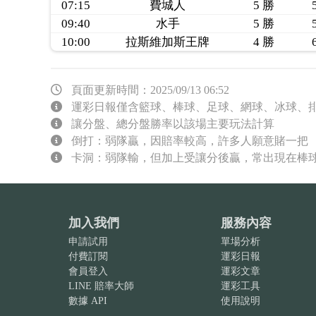
07:15
費城人
5 勝
09:40
水手
5 勝
10:00
拉斯維加斯王牌
4 勝
頁面更新時間：2025/09/13 06:52
運彩日報僅含籃球、棒球、足球、網球、冰球、
讓分盤、總分盤勝率以該場主要玩法計算
倒打：弱隊贏，因賠率較高，許多人願意賭一把
卡洞：弱隊輸，但加上受讓分後贏，常出現在棒
加入我們
服務內容
申請試用
單場分析
付費訂閱
運彩日報
會員登入
運彩文章
LINE 賠率大師
運彩工具
數據 API
使用說明