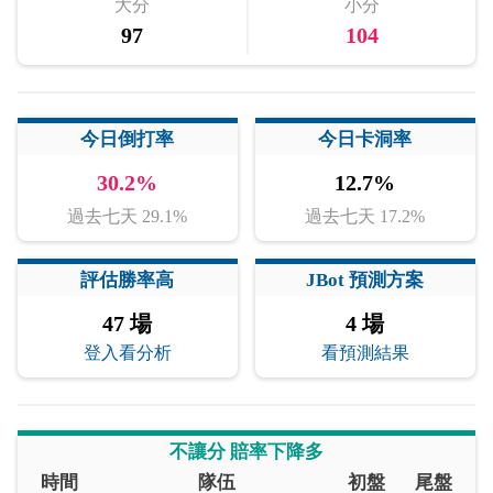
大分
小分
97
104
今日倒打率
今日卡洞率
30.2%
12.7%
過去七天 29.1%
過去七天 17.2%
評估勝率高
JBot 預測方案
47 場
4 場
登入看分析
看預測結果
不讓分 賠率下降多
時間
隊伍
初盤
尾盤