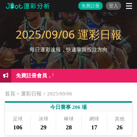
免費註冊
登入
2025/09/06 運彩日報
每日運彩速報，快速掌握投注方向
免費註冊會員，智慧分析所有賽事內容
_
首頁
>
運彩日報
>
2025/09/06
今日賽事 206 場
足球
冰球
棒球
網球
其他
106
29
28
17
26