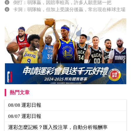
倒打：弱隊贏，因賠率較高，許多人願意賭一把
卡洞：弱隊輸，但加上受讓分後贏，常出現在棒球主場
熱門文章
08/08 運彩日報
08/07 運彩日報
運彩怎麼記帳？匯入投注單，自動分析報酬率