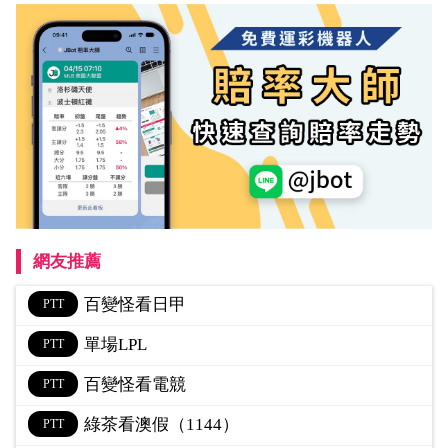
網友推薦
百變怪看日甲
PTT
單場LPL
PTT
百變怪看電競
PTT
綠茶看澳假（1144）
PTT