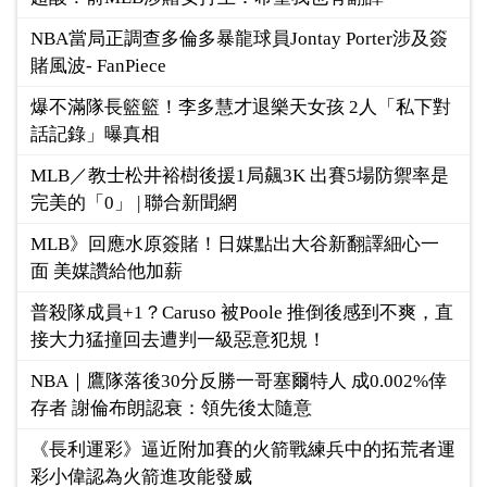
NBA當局正調查多倫多暴龍球員Jontay Porter涉及簽
賭風波- FanPiece
爆不滿隊長籃籃！李多慧才退樂天女孩 2人「私下對
話記錄」曝真相
MLB／教士松井裕樹後援1局飆3K 出賽5場防禦率是
完美的「0」 | 聯合新聞網
MLB》回應水原簽賭！日媒點出大谷新翻譯細心一
面 美媒讚給他加薪
普殺隊成員+1？Caruso 被Poole 推倒後感到不爽，直
接大力猛撞回去遭判一級惡意犯規！
NBA｜鷹隊落後30分反勝一哥塞爾特人 成0.002%倖
存者 謝倫布朗認衰：領先後太隨意
《長利運彩》逼近附加賽的火箭戰練兵中的拓荒者運
彩小偉認為火箭進攻能發威