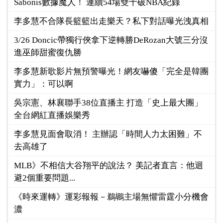
Sabonis數據魔人！ 連續54場雙十破NBA紀錄
李多慧不合隊長籃籃出走樂天？私下對話曝光洩真相
3/26 Doncic帶獨行俠拿下逆轉勝DeRozan大號三分沒
進巫師甜蜜復仇勝
李多慧新歌影片無預警曝光！網友嚇傻「完全是韓團
實力」：可以啊
吳宗憲、林襄聯手38位直播主 打造「史上最大團」
全台網紅直播娛樂秀
李多慧見面會取消！ 主辦認「時間人力太困難」不
去高雄了
MLB》不相信大谷翔平的說法？ 美記者直言：他迴
避2個重要問題...
《時來運轉》運彩報報－鵜鶘主場無懼雷霆小分機會
濃