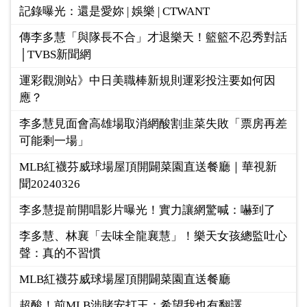
記錄曝光：還是愛妳 | 娛樂 | CTWANT
傳李多慧「與隊長不合」才退樂天！籃籃不忍秀對話
│TVBS新聞網
運彩觀測站》中日美職棒新規則運彩投注要如何因
應？
李多慧見面會高雄場取消網酸割韭菜失敗「票房再差
可能剩一場」
MLB紅襪芬威球場屋頂開闢菜園直送餐廳｜華視新
聞20240326
李多慧提前開唱影片曝光！實力讓網驚喊：嚇到了
李多慧、林襄「去味全龍襄慧」！樂天女孩總監吐心
聲：真的不習慣
MLB紅襪芬威球場屋頂開闢菜園直送餐廳
超酸！前MLB涉賭安打王：希望我也有翻譯