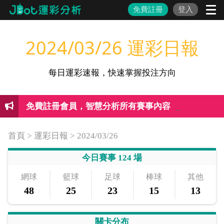
免費註冊
登入
2024/03/26 運彩日報
每日運彩速報，快速掌握投注方向
免費註冊會員，智慧分析所有賽事內容
首頁
>
運彩日報
>
2024/03/26
今日賽事 124 場
網球
籃球
足球
棒球
其他
48
25
23
15
13
關卡分布