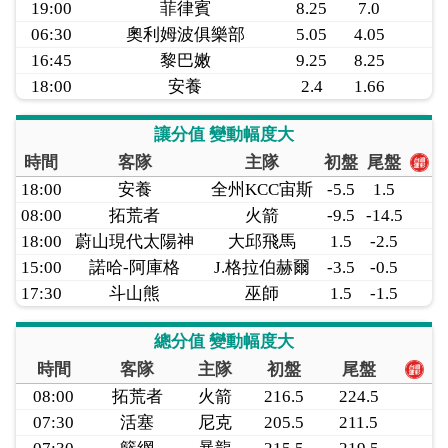
19:00
菲律賓
8.25
7.0
06:30
奧利姆波俱樂部
5.05
4.05
16:45
黎巴嫩
9.25
8.25
18:00
安養
2.4
1.66
讓分值 變動幅度大
時間
客隊
主隊
初盤
尾盤
18:00
安養
全州KCC宙斯
-5.5
1.5
08:00
拓荒者
火箭
-9.5
-14.5
18:00
蔚山現代太陽神
大邱飛馬
1.5
-2.5
15:00
諾哈-阿庫格
J.格拉伯赫爾
-3.5
-0.5
17:30
斗山熊
巫師
1.5
-1.5
總分值 變動幅度大
時間
客隊
主隊
初盤
尾盤
08:00
拓荒者
火箭
216.5
224.5
07:30
活塞
尼克
205.5
211.5