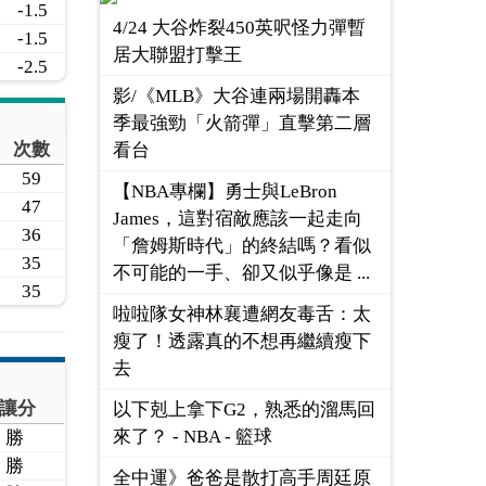
-1.5
4/24 大谷炸裂450英呎怪力彈暫
-1.5
居大聯盟打擊王
-2.5
影/《MLB》大谷連兩場開轟本
季最強勁「火箭彈」直擊第二層
次數
看台
59
【NBA專欄】勇士與LeBron
47
James，這對宿敵應該一起走向
36
「詹姆斯時代」的終結嗎？看似
35
不可能的一手、卻又似乎像是 ...
35
啦啦隊女神林襄遭網友毒舌：太
瘦了！透露真的不想再繼續瘦下
去
讓分
以下剋上拿下G2，熟悉的溜馬回
來了？ - NBA - 籃球
0 勝
0 勝
全中運》爸爸是散打高手周廷原