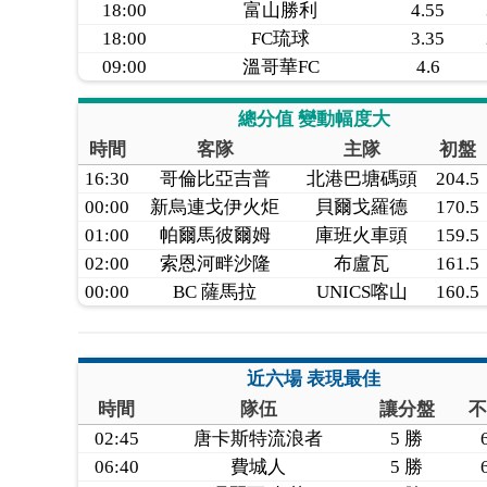
18:00
富山勝利
4.55
18:00
FC琉球
3.35
09:00
溫哥華FC
4.6
總分值 變動幅度大
時間
客隊
主隊
初盤
16:30
哥倫比亞吉普
北港巴塘碼頭
204.5
00:00
新烏連戈伊火炬
貝爾戈羅德
170.5
01:00
帕爾馬彼爾姆
庫班火車頭
159.5
02:00
索恩河畔沙隆
布盧瓦
161.5
00:00
BC 薩馬拉
UNICS喀山
160.5
近六場 表現最佳
時間
隊伍
讓分盤
不
02:45
唐卡斯特流浪者
5 勝
06:40
費城人
5 勝