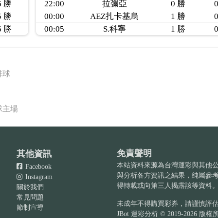
6 勝
22:00
拉彌亞
0 勝
5 勝
00:00
AEZ扎卡基烏
1 勝
6 勝
00:05
S.科寧
1 勝
排球
球主場
免責聲明
其他資訊
本站資料來源為
台灣運彩
與其他
Facebook
與分析各方資訊之結果，純屬參
Instagram
得轉載或向第三人揭露該等資料
關於我們
常見問題
未成年不得購買彩券，請謹慎評
節制宣導
JBot 運彩分析 © 2019-2026 版權