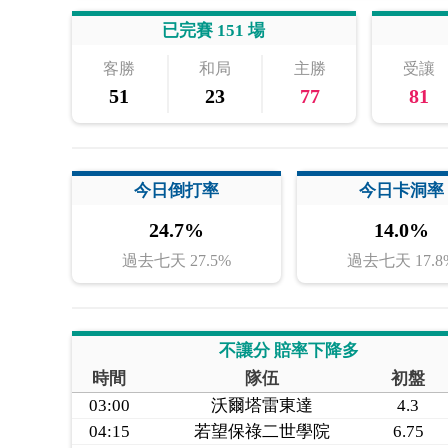
已完賽 151 場
客勝
和局
主勝
受讓
51
23
77
81
今日倒打率
今日卡洞率
24.7%
14.0%
過去七天 27.5%
過去七天 17.8
不讓分 賠率下降多
時間
隊伍
初盤
03:00
沃爾塔雷東達
4.3
04:15
若望保祿二世學院
6.75