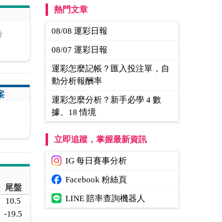
熱門文章
08/08 運彩日報
分
08/07 運彩日報
運彩怎麼記帳？匯入投注單，自
動分析報酬率
案
運彩怎麼分析？新手必學 4 數
據、18 情境
立即追蹤，掌握最新資訊
IG 每日賽事分析
Facebook 粉絲頁
尾盤
LINE 賠率查詢機器人
10.5
-19.5