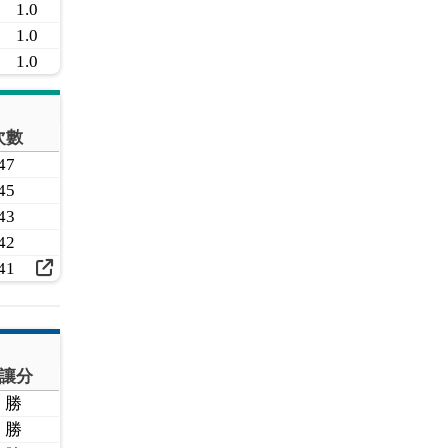
1.0
1.0
1.0
次數
47
45
43
42
41
讓分
0 勝
0 勝