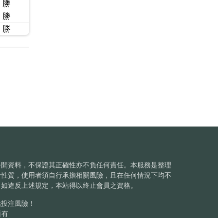
0 勝
0 勝
0 勝
公開資料，不保證其正確性亦不負任何責任。本服務是整理
考性質，使用者須自行承擔相關風險，且在任何情況下均不
。如違反上述規定，本站得以終止會員之資格。
估投注風險！
所有