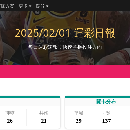
訂閱方案
更多
關於
2025/02/01 運彩日報
每日運彩速報，快速掌握投注方向
關卡分布
排球
其他
單場
2 關
26
21
29
137