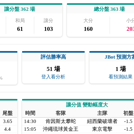
讓分盤 362 場
總分盤 363 場
和局
讓分
大分
小
61
103
160
20
評估勝率高
JBot 預測方
51 場
1 場
登入看分析
看預測結果
%
讓分值 變動幅度大
尾盤
時間
客隊
主隊
初盤
3.65
14:30
肯因斯太攀蛇
紐西蘭破壞者
-1.5
4.4
15:05
沖繩琉球黃金王
東京電擊
-1.5