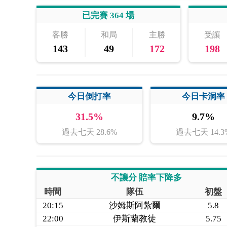
已完賽 364 場
客勝
和局
主勝
受讓
143
49
172
198
今日倒打率
今日卡洞率
31.5%
9.7%
過去七天 28.6%
過去七天 14.3
不讓分 賠率下降多
時間
隊伍
初盤
20:15
沙姆斯阿紮爾
5.8
22:00
伊斯蘭教徒
5.75