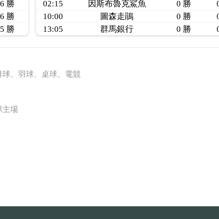
6 勝
02:15
因斯布魯克鯊魚
0 勝
6 勝
10:00
圖森走鵑
0 勝
5 勝
13:05
群馬銀行
0 勝
排球、羽球、桌球、電競
球主場