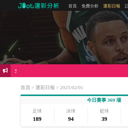
首頁
免費分析
運彩日報
免費註冊會員，智慧分析所有賽事內容
_
首頁
>
運彩日報
>
2025/02/01
今日賽事 369 場
足球
冰球
籃球
189
94
39