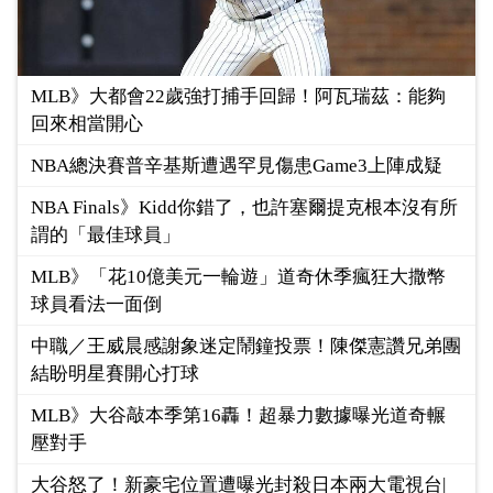
MLB》大都會22歲強打捕手回歸！阿瓦瑞茲：能夠
回來相當開心
NBA總決賽普辛基斯遭遇罕見傷患Game3上陣成疑
NBA Finals》Kidd你錯了，也許塞爾提克根本沒有所
謂的「最佳球員」
MLB》「花10億美元一輪遊」道奇休季瘋狂大撒幣
球員看法一面倒
中職／王威晨感謝象迷定鬧鐘投票！陳傑憲讚兄弟團
結盼明星賽開心打球
MLB》大谷敲本季第16轟！超暴力數據曝光道奇輾
壓對手
大谷怒了！新豪宅位置遭曝光封殺日本兩大電視台|