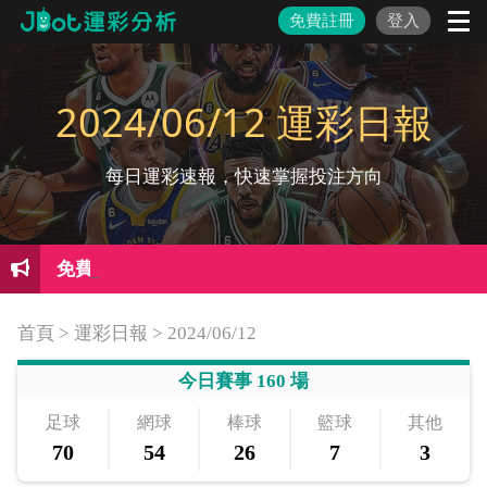
免費註冊
登入
2024/06/12 運彩日報
每日運彩速報，快速掌握投注方向
免費註冊會員，智慧分析所有賽事內容
_
首頁
>
運彩日報
>
2024/06/12
今日賽事 160 場
足球
網球
棒球
籃球
其他
70
54
26
7
3