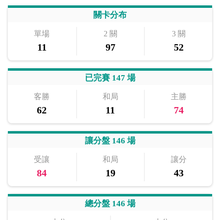
關卡分布
單場
2 關
3 關
11
97
52
已完賽 147 場
客勝
和局
主勝
62
11
74
讓分盤 146 場
受讓
和局
讓分
84
19
43
總分盤 146 場