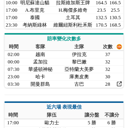
10:00
明尼蘇達山貓
拉斯維加斯王牌
164.5
166.5
17:00
A.布里克
H.梅傑多維奇
23.5
25.5
17:00
泰國
土耳其
132.5
130.5
23:30
考納斯綠林
維爾紐斯利杜禾斯
170.5
168.5
賠率變化次數多
時間
客隊
主隊
次數
02:00
越南
伊拉克
37
00:00
孟加拉
黎巴嫩
32
07:30
華盛頓神秘
亞特蘭大美夢
32
23:00
哈卡
庫奧皮奧
30
03:30
開曼群島
古巴
28
近六場 表現最佳
時間
隊伍
讓分盤
不讓分
17:00
歐力士
5 勝
6 勝