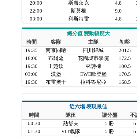
20:00
斯盧茨克
4.8
22:00
斯莫根
9.0
03:00
利斯特雷
4.8
總分值 變動幅度大
時間
客隊
主隊
初盤
19:35
南京同曦
四川錦城
201.5
18:00
布爾薩
花園城市學院
172.5
19:30
王楚欽
林詩棟
100.5
03:00
漢堡
EWE歐登堡
170.5
19:30
布雷奧干
拉科魯尼亞
168.5
近六場 表現最佳
時間
隊伍
讓分盤
不
00:30
熱舒夫
5 勝
6
01:30
VIT戰隊
5 勝
6