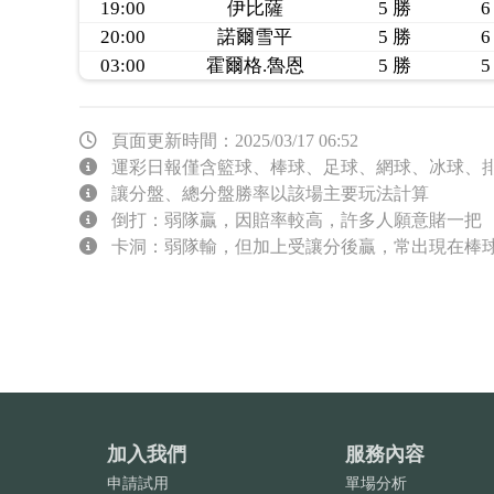
19:00
伊比薩
5 勝
6
20:00
諾爾雪平
5 勝
6
03:00
霍爾格.魯恩
5 勝
5
頁面更新時間：2025/03/17 06:52
運彩日報僅含籃球、棒球、足球、網球、冰球、
讓分盤、總分盤勝率以該場主要玩法計算
倒打：弱隊贏，因賠率較高，許多人願意賭一把
卡洞：弱隊輸，但加上受讓分後贏，常出現在棒
加入我們
服務內容
申請試用
單場分析