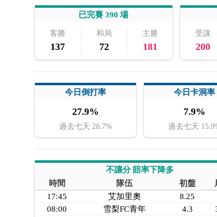
已完賽 390 場
客勝
和局
主勝
受讓
137
72
181
200
今日倒打率
今日卡洞率
27.9%
7.9%
過去七天 28.7%
過去七天 15.9
不讓分 賠率下降多
時間
隊伍
初盤
17:45
艾加里奧
8.25
08:00
雪梨FC青年
4.3