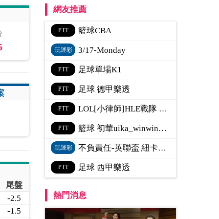
網友推薦
籃球CBA
PTT
分
5
3/17-Monday
玩運彩
足球單場K1
PTT
足球 德甲樂透
PTT
案
LOL[小律師]HLE戰隊 @ KC戰隊
PTT
籃球 初華uika_winwing看 NBA 0317
PTT
不負責任-英聯盃 紐卡索聯vs利物浦
玩運彩
足球 西甲樂透
PTT
尾盤
熱門消息
-2.5
-1.5