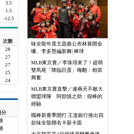
3.5
1.5
-12.5
次數
味全龍年度主題曲公布林襄開金
28
嗓、李多慧編新舞| 棒球
27
MLB東京賽／李珠珢來了！超萌
27
雙馬尾「降臨巨蛋」嗨翻：相當
25
興奮
24
MLB東京賽直擊／連兩天不敵大
聯盟球隊 阿部慎之助：很棒的
經驗
讓分
職棒新賽季開打 王道銀行推出四
 勝
款味全龍聯名卡新卡面
 勝