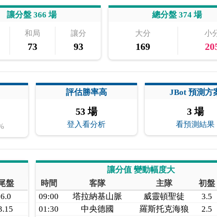
讓分盤 366 場
總分盤 374 場
和局
讓分
大分
小
73
93
169
20
評估勝率高
JBot 預測方
53 場
3 場
登入看分析
看預測結果
%
讓分值 變動幅度大
尾盤
時間
客隊
主隊
初盤
6.0
09:00
塔拉納基山脈
威靈頓聖徒
3.5
3.15
01:30
中央德國
羅斯托克海狼
2.5