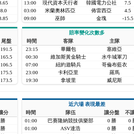
3.65
13:00
現代資本天行者
韓國電力公社
7.5
8.0
03:00
米蘭奧林匹亞
佈雷西亞
4.5
3.85
09:00
巫師
金塊
-15.5
賠率變化次數多
尾盤
時間
客隊
主隊
191.5
23:15
畢爾包
塞維亞
165.5
00:30
維加斯黃金騎士
水牛城軍刀
106.5
07:00
紐約遊騎兵
哥倫布藍衣
175.5
23:00
卡利亞里
羅馬
173.5
19:30
拿坡里
威尼斯
近六場 表現最差
讓分
時間
隊伍
讓分盤
不
 勝
01:00
巴賽隆納競技俱樂部
0 勝
0
 勝
01:00
ASV達浩
0 勝
0