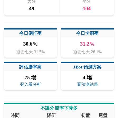
大分
小分
49
104
今日倒打率
今日卡洞率
30.6%
31.2%
過去七天 31.5%
過去七天 26.1%
評估勝率高
JBot 預測方案
75 場
4 場
登入看分析
看預測結果
不讓分 賠率下降多
時間
隊伍
初盤
尾盤