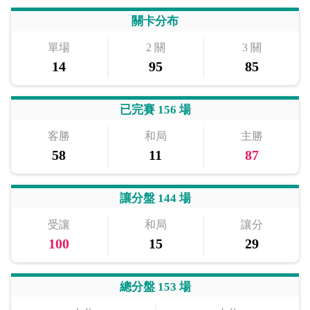
關卡分布
單場
2 關
3 關
14
95
85
已完賽 156 場
客勝
和局
主勝
58
11
87
讓分盤 144 場
受讓
和局
讓分
100
15
29
總分盤 153 場