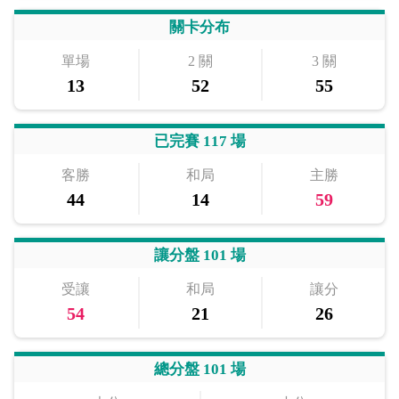
關卡分布
單場
2 關
3 關
13
52
55
已完賽 117 場
客勝
和局
主勝
44
14
59
讓分盤 101 場
受讓
和局
讓分
54
21
26
總分盤 101 場