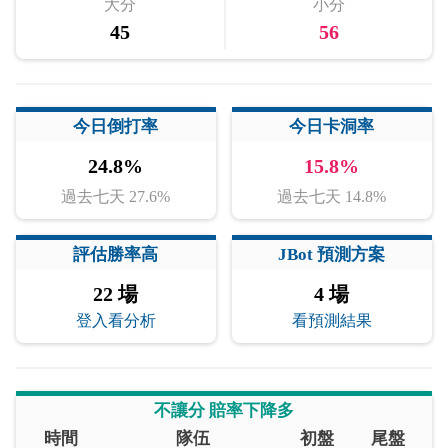
大分
小分
45
56
今日倒打率
今日卡洞率
24.8%
15.8%
過去七天 27.6%
過去七天 14.8%
評估勝率高
JBot 預測方案
22 場
4 場
登入看分析
看預測結果
不讓分 賠率下降多
時間
隊伍
初盤
尾盤