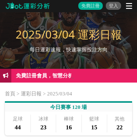
免費註冊
登入
2025/03/04 運彩日報
每日運彩速報，快速掌握投注方向
免費註冊會員，智慧分析所有賽事內容
_
首頁
>
運彩日報
>
2025/03/04
今日賽事 120 場
足球
冰球
棒球
籃球
其他
44
23
16
15
22