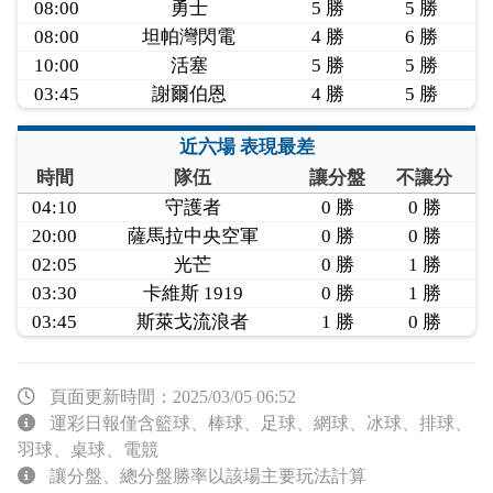
08:00
勇士
5 勝
5 勝
08:00
坦帕灣閃電
4 勝
6 勝
10:00
活塞
5 勝
5 勝
03:45
謝爾伯恩
4 勝
5 勝
近六場 表現最差
時間
隊伍
讓分盤
不讓分
04:10
守護者
0 勝
0 勝
20:00
薩馬拉中央空軍
0 勝
0 勝
02:05
光芒
0 勝
1 勝
03:30
卡維斯 1919
0 勝
1 勝
03:45
斯萊戈流浪者
1 勝
0 勝
頁面更新時間：2025/03/05 06:52
運彩日報僅含籃球、棒球、足球、網球、冰球、排球、
羽球、桌球、電競
讓分盤、總分盤勝率以該場主要玩法計算