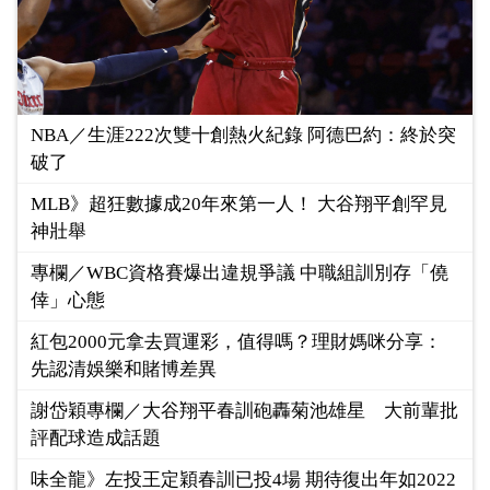
NBA／生涯222次雙十創熱火紀錄 阿德巴約：終於突
破了
MLB》超狂數據成20年來第一人！ 大谷翔平創罕見
神壯舉
專欄／WBC資格賽爆出違規爭議 中職組訓別存「僥
倖」心態
紅包2000元拿去買運彩，值得嗎？理財媽咪分享：
先認清娛樂和賭博差異
謝岱穎專欄／大谷翔平春訓砲轟菊池雄星 大前輩批
評配球造成話題
味全龍》左投王定穎春訓已投4場 期待復出年如2022