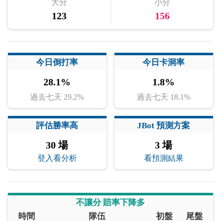
大分
小分
123
156
今日倒打率
今日卡洞率
28.1%
1.8%
過去七天 29.2%
過去七天 18.1%
評估勝率高
JBot 預測方案
30 場
3 場
登入看分析
看預測結果
不讓分 賠率下降多
時間
隊伍
初盤
尾盤