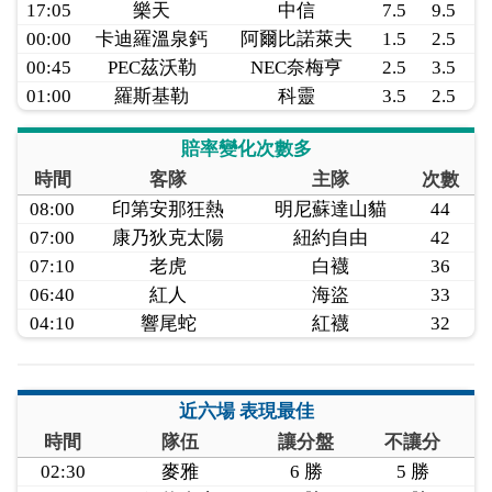
17:05
樂天
中信
7.5
9.5
00:00
卡迪羅溫泉鈣
阿爾比諾萊夫
1.5
2.5
00:45
PEC茲沃勒
NEC奈梅亨
2.5
3.5
01:00
羅斯基勒
科靈
3.5
2.5
賠率變化次數多
時間
客隊
主隊
次數
08:00
印第安那狂熱
明尼蘇達山貓
44
07:00
康乃狄克太陽
紐約自由
42
07:10
老虎
白襪
36
06:40
紅人
海盜
33
04:10
響尾蛇
紅襪
32
近六場 表現最佳
時間
隊伍
讓分盤
不讓分
02:30
麥雅
6 勝
5 勝