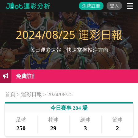
免費註冊
登入
2024/08/25 運彩日報
每日運彩速報，快速掌握投注方向
免費註冊會員，智慧分析所有賽事內容
_
首頁
>
運彩日報
>
2024/08/25
今日賽事 284 場
足球
棒球
網球
籃球
250
29
3
2