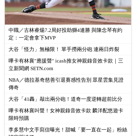
中職／古林睿煬7.2局好投助獅4連勝 與陳念琴有約
定：一定會拿下MVP
大谷「怪力」無極限！ 單手撈兩分砲 連兩日炸裂
嗶卡有林襄"應援聲" icash推女神親錄音效卡款｜三
立新聞網 SETN.com
NBA／德拉基奇慈善引退賽感性告別 眾星雲集見證
傳奇
大谷「41轟」敲出兩分砲！道奇一度逆轉超前比分
嗶卡有林襄叫聲！女神親錄音效卡款 麟洋配悠遊卡
限時預購
李多慧中文手寫信曝光！甜喊「要一直在一起」粉絲