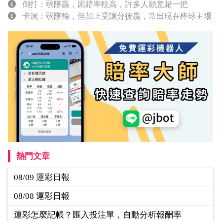
倒打：弱隊贏，因賠率較高，許多人願意賭一把
卡洞：弱隊輸，但加上受讓分後贏，常出現在棒球主場
熱門文章
08/09 運彩日報
08/08 運彩日報
運彩怎麼記帳？匯入投注單，自動分析報酬率