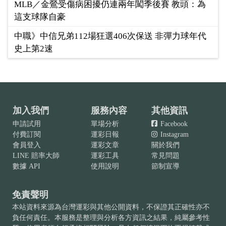
MLB／金鶯受傷病困擾仍連兩年闖季後賽 教頭：為
這支球隊自豪
中職》中信兄弟112場狂選406次保送 非彈力球年代
史上第2速
加入我們
服務內容
其他資訊
申請試用
單場分析
Facebook
付費訂閱
運彩日報
Instagram
會員登入
運彩文章
關於我們
LINE 賠率大師
運彩工具
常見問題
數據 API
使用說明
節制宣導
免責聲明
本站資料來源為
台灣運彩
與其他公開資料，不保證其正確性亦不
負任何責任。本服務是整理與分析各方資訊之結果，純屬參考性