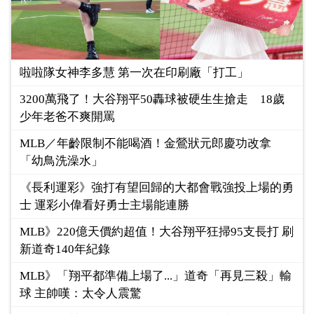
啦啦隊女神李多慧 第一次在印刷廠「打工」
3200萬飛了！大谷翔平50轟球被硬生生搶走 18歲
少年老爸不爽開罵
MLB／年齡限制不能喝酒！金鶯狀元郎慶功改拿
「幼鳥洗澡水」
《長利運彩》強打有望回歸的大都會戰強投上場的勇
士 運彩小偉看好勇士主場能連勝
MLB》220億天價約超值！大谷翔平狂掃95支長打 刷
新道奇140年紀錄
MLB》「翔平都準備上場了...」道奇「再見三殺」輸
球 主帥嘆：太令人震驚