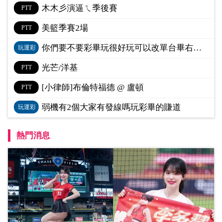
木木彡演逼ㄟ季後賽
PTT
美籃季賽2場
PTT
你們要不要彩畢玩很好玩可以改單台畢右不能改單
玩運彩
光芒/洋基
PTT
[小律師]布倫特福德 @ 盧頓
PTT
弱機有2個大家有發線嗎玩彩畢的賺道
玩運彩
熱門消息