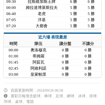
09:30
拉斯維加斯王牌
6 勝
6 勝
00:00
姆拉達博萊斯拉夫
5 勝
5 勝
06:40
老虎
5 勝
5 勝
07:05
洋基
5 勝
5 勝
07:20
大都會
5 勝
5 勝
近六場 表現最差
時間
隊伍
讓分盤
不讓分
00:00
奧洛穆克
0 勝
0 勝
01:00
蒂姆羅
0 勝
0 勝
01:45
阿茹瓦
0 勝
0 勝
02:45
阿維利諾
0 勝
0 勝
03:00
皇家帕里
0 勝
0 勝
頁面更新時間：2024/09/26 06:58
運彩日報僅含籃球、棒球、足球、網球、冰球、排球、
羽球、桌球、電競