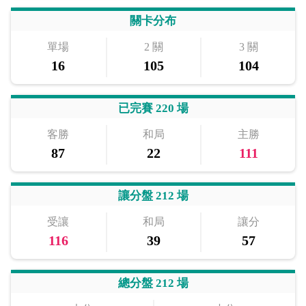
關卡分布
單場
2 關
3 關
16
105
104
已完賽 220 場
客勝
和局
主勝
87
22
111
讓分盤 212 場
受讓
和局
讓分
116
39
57
總分盤 212 場