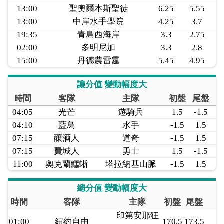
13:00
聖奧爾本斯聖徒
6.25
5.55
13:00
中岸水手學院
4.25
3.7
19:35
青島西海岸
3.3
2.75
02:00
多明尼加
3.3
2.8
15:00
丹德農雷霆
5.45
4.95
讓分值 變動幅度大
時間
客隊
主隊
初盤
尾盤
04:05
光芒
遊騎兵
1.5
-1.5
04:10
藍鳥
水手
-1.5
1.5
07:15
釀酒人
道奇
-1.5
1.5
07:15
費城人
勇士
1.5
-1.5
11:00
奧克蘭鱷蜥
塔拉納基山脈
-1.5
1.5
總分值 變動幅度大
時間
客隊
主隊
初盤
尾盤
印第安那狂
01:00
紐約自由
170.5
173.5