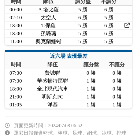
時間
隊伍
讓分盤
不讓分
00:00
A.塔比羅
5 勝
6 勝
02:10
太空人
6 勝
5 勝
18:00
T.保羅
5 勝
6 勝
18:00
孫璐璐
5 勝
6 勝
11:00
奧克蘭鱷蜥
5 勝
5 勝
近六場 表現最差
時間
隊伍
讓分盤
不讓分
07:30
費城聯
0 勝
0 勝
07:30
華盛頓特區聯
1 勝
0 勝
18:00
全北現代汽車
1 勝
0 勝
21:00
明斯克FC
1 勝
0 勝
01:05
洋基
1 勝
1 勝
頁面更新時間：2024/07/08 06:52
運彩日報僅含籃球、棒球、足球、網球、冰球、排球