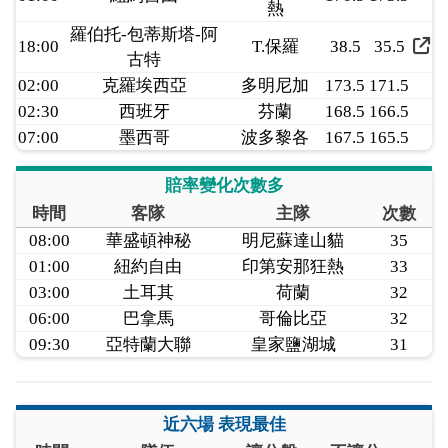
熱
羅伯托-包蒂斯塔-阿
18:00
T.保羅
38.5
35.5
古特
02:00
克羅埃西亞
多明尼加
173.5
171.5
02:30
西班牙
芬蘭
168.5
166.5
07:00
墨西哥
波多黎各
167.5
165.5
賠率變化次數多
時間
客隊
主隊
次數
08:00
華盛頓神秘
明尼蘇達山貓
35
01:00
紐約自由
印第安那狂熱
33
03:00
土耳其
荷蘭
32
06:00
巴拿馬
哥倫比亞
32
09:30
亞特蘭大聯
皇家鹽湖城
31
近六場 表現最佳